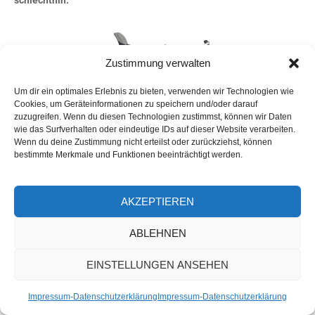
Zustimmung verwalten
Um dir ein optimales Erlebnis zu bieten, verwenden wir Technologien wie
Cookies, um Geräteinformationen zu speichern und/oder darauf
zuzugreifen. Wenn du diesen Technologien zustimmst, können wir Daten
wie das Surfverhalten oder eindeutige IDs auf dieser Website verarbeiten.
Fliegenfischer aufgepasst
beim
Wenn du deine Zustimmung nicht erteilst oder zurückziehst, können
Rahmenprogramm der Aqua-Fisch
bestimmte Merkmale und Funktionen beeinträchtigt werden.
Mit Peter Ebert haben wir einen guten Freund, Netzwerkpartner
und einer der besten Fliegenfischer am Stand, der einige seiner
AKZEPTIEREN
Techniken vorführen wird. Die könnt ihr wie auch wir es bei
unserem Kursangebot „Fliegenfischen vom Angelkajak“ am
ABLEHNEN
Peenestrom machen auch vom Angelkajak ausführen.
EINSTELLUNGEN ANSEHEN
Hier Details zum Aqua-Fisch Rahmenprogramm mit
Peter Ebert
.
Impressum-Datenschutzerklärung
Impressum-Datenschutzerklärung
8/9/10. März 2019, täglich 10:00 Uhr Halle A7 –