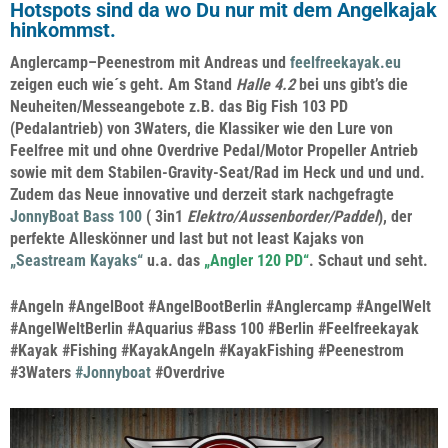
Hotspots sind da wo Du nur mit dem Angelkajak
hinkommst.
Anglercamp
–
Peenestrom
mit Andreas und
feelfreekayak.eu
zeigen euch wie´s geht. Am Stand
Halle 4.2
bei uns gibt’s die
Neuheiten/Messeangebote z.B. das
Big Fish
103 PD
(Pedalantrieb)
von
3Waters
, die Klassiker wie den
Lure
von
Feelfree
mit und ohne Overdrive Pedal/Motor Propeller Antrieb
sowie mit dem Stabilen-Gravity-Seat/Rad im Heck und und und.
Zudem das Neue innovative und derzeit stark nachgefragte
JonnyBoat Bass 100
( 3in1
Elektro/Aussenborder/Paddel
), der
perfekte Alleskönner und last but not least Kajaks von
„
Seastream Kayaks“
u.a. das
„Angler 120 PD“
. Schaut und seht.
#Angeln #AngelBoot #AngelBootBerlin #Anglercamp #AngelWelt
#AngelWeltBerlin #Aquarius #Bass 100 #Berlin #Feelfreekayak
#Kayak #Fishing #KayakAngeln #KayakFishing #Peenestrom
#3Waters
#Jonnyboat
#Overdrive