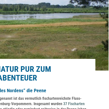
NATUR PUR ZUM
ABENTEUER
es Nordens“ die Peene
genannt ist das vermutlich fischartenreichste Fluss-
enburg-Vorpommern. Insgesamt wurden
37 Fischarten