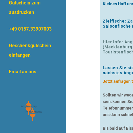
Gutschein zum
Kleines Haff un
ausdrucken
Zielfische: Z
Saisonfische 
+49 0157.33907003
Hier Info: An
Geschenkgutschein
(Mecklenburg
Touristenfisc
einfangen
Lassen Sie si
Email an uns.
nächstes Ange
Jetzt anfragen 
Sollten wir weg
sein, können Sie
Telefonnummer a
uns dann schnel
Bis bald auf Bis