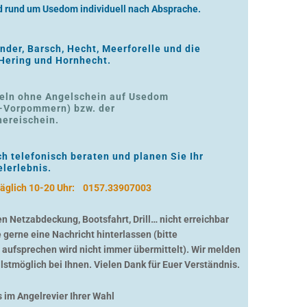
d rund um Usedom individuell nach Absprache.
ander, Barsch, Hecht, Meerforelle und die
Hering und Hornhecht.
geln ohne Angelschein auf Usedom
-Vorpommern) bzw. der
hereischein.
ch telefonisch beraten und planen Sie Ihr
lerlebnis.
täglich 10-20 Uhr:
0157.33907003
en Netzabdeckung, Bootsfahrt, Drill… nicht erreichbar
 gerne eine Nachricht hinterlassen (bitte
ufsprechen wird nicht immer übermittelt). Wir melden
lstmöglich bei Ihnen. Vielen Dank für Euer Verständnis.
s im Angelrevier Ihrer Wahl