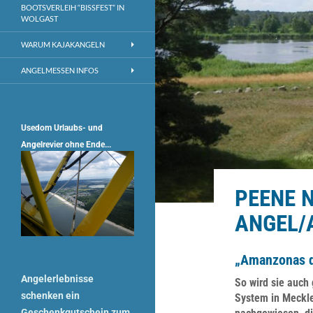
BOOTSVERLEIH “BISSFEST” IN
WOLGAST
WARUM KAJAKANGELN
ANGELMESSEN INFOS
Usedom Urlaubs- und
Angelrevier ohne Ende...
PEENE 
ANGEL/
„Amanzonas d
Angelerlebnisse
So wird sie auch 
schenken ein
System in Meckl
Geschenkgutschein zum