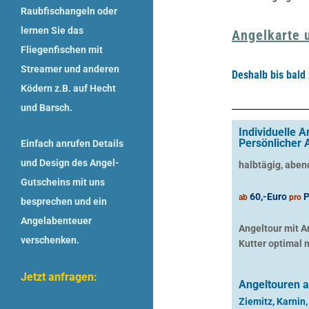
Raubfischangeln
oder
lernen Sie das
Angelkarte 
Fliegenfischen
mit
Streamer und anderen
Deshalb bis bal
Ködern z.B. auf Hecht
und Barsch.
Individuelle 
Persönlicher 
Einfach anrufen Details
und Design des
Angel-
halbtägig, aben
Gutscheins
mit uns
60,-Euro
P
ab
pro
besprechen und ein
Angelabenteuer
Angeltour mit A
verschenken.
Kutter optimal 
Jetzt anfragen:
Angeltouren a
Ziemitz, Karnin