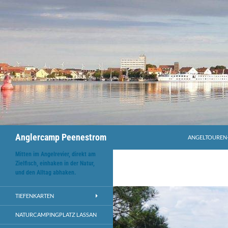
Anglercamp Peenestrom
ANGELTOUREN
Mitten im Angelrevier, direkt am
Zielfisch, einhaken in der Natur,
und den Alltag abhaken.
TIEFENKARTEN
NATURCAMPINGPLATZ LASSAN