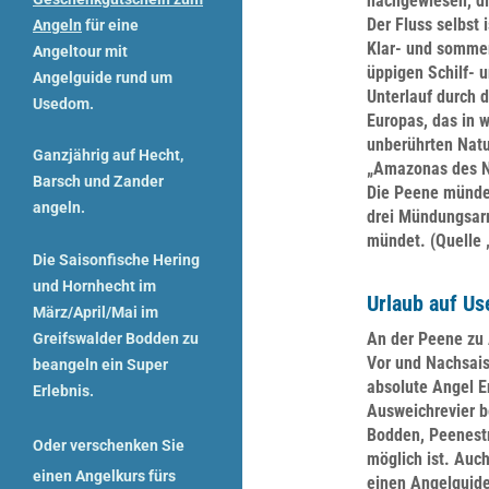
nachgewiesen, di
Der Fluss selbst 
Angeln
für eine
Klar- und sommer
Angeltour mit
üppigen Schilf- 
Angelguide rund um
Unterlauf durch
Usedom.
Europas, das in w
unberührten Natu
Ganzjährig auf Hecht,
„Amazonas des No
Barsch und Zander
Die Peene münde
angeln.
drei Mündungsarm
mündet. (Quelle 
Die Saisonfische Hering
und Hornhecht im
Urlaub auf U
März/April/Mai im
An der Peene zu 
Greifswalder Bodden zu
Vor und Nachsais
beangeln ein Super
absolute Angel E
Erlebnis.
Ausweichrevier b
Bodden, Peenest
Oder verschenken Sie
möglich ist. Auc
einen
Angelkurs
fürs
einen Angelguid