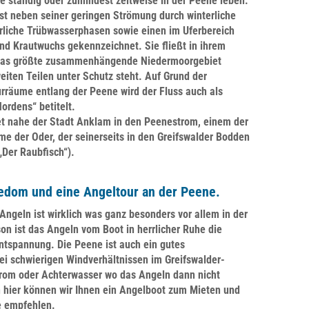
e ständig oder zumindest zeitweise in der Peene leben.
ist neben seiner geringen Strömung durch winterliche
liche Trübwasserphasen sowie einen im Uferbereich
und Krautwuchs gekennzeichnet. Sie fließt in ihrem
 das größte zusammenhängende Niedermoorgebiet
eiten Teilen unter Schutz steht. Auf Grund der
rräume entlang der Peene wird der Fluss auch als
rdens“ betitelt.
t nahe der Stadt Anklam in den Peenestrom, einem der
e der Oder, der seinerseits in den Greifswalder Bodden
„Der Raubfisch“).
sedom und eine Angeltour an der Peene.
Angeln ist wirklich was ganz besonders vor allem in der
on ist das Angeln vom Boot in herrlicher Ruhe die
ntspannung. Die Peene ist auch ein gutes
ei schwierigen Windverhältnissen im Greifswalder-
rom oder Achterwasser wo das Angeln dann nicht
h hier können wir Ihnen ein Angelboot zum Mieten und
e empfehlen.