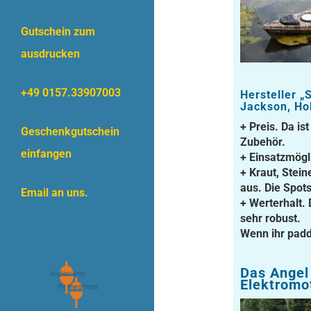
Gutschein zum
ausdrucken
+49 0157.33907003
Hersteller „
Jackson, Hob
+ Preis. Da is
Geschenkgutschein
Zubehör.
einfangen
+ Einsatzmögl
+ Kraut, Stei
aus. Die Spot
Email an uns.
+ Werterhalt.
sehr robust.
Wenn ihr padde
Das Angel
Elektromo