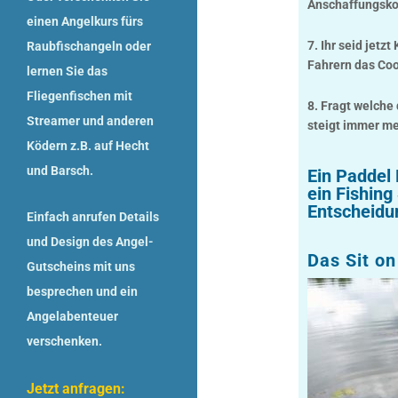
Anschaffungskos
einen
Angelkurs
fürs
7. Ihr seid jetz
Raubfischangeln
oder
Fahrern das Coo
lernen Sie das
Fliegenfischen
mit
8. Fragt welche 
Streamer und anderen
steigt immer me
Ködern z.B. auf Hecht
und Barsch.
Ein Paddel 
ein Fishin
Entscheidun
Einfach anrufen Details
und Design des
Angel-
Das Sit on
Gutscheins
mit uns
besprechen und ein
Angelabenteuer
verschenken.
Jetzt anfragen: