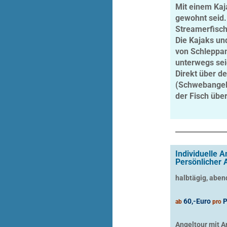
Mit einem Kaja
gewohnt seid.
Streamerfisch
Die Kajaks un
von Schleppang
unterwegs sei
Direkt über d
(Schwebangeln
der Fisch übe
Individuelle 
Persönlicher 
halbtägig, aben
60,-Euro
P
ab
pro
Angeltour mit A