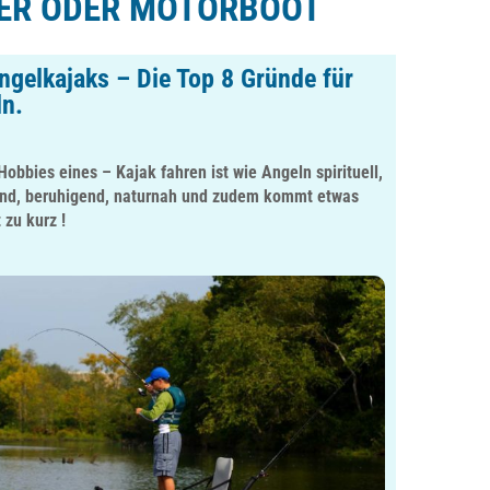
ER ODER MOTORBOOT
ngelkajaks – Die Top 8 Gründe für
ln.
obbies eines – Kajak fahren ist wie Angeln spirituell,
nd, beruhigend, naturnah und zudem kommt etwas
zu kurz !