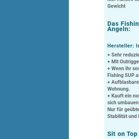
Gewicht
Das Fishi
Angeln:
Hersteller: 
+ Sehr reduzi
+ Mit Outrigg
+ Wenn ihr so
Fishing SUP a
+ Aufblasbare
Wohnung.
+ Kauft ein n
sich umbauen
Nur für geüb
Stabilität und
Sit on Top