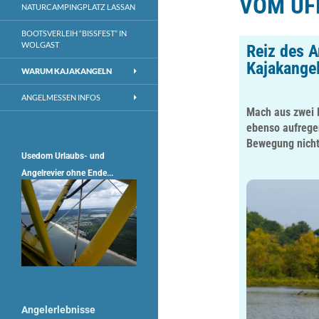
VOM UF
NATURCAMPINGPLATZ LASSAN
BOOTSVERLEIH “BISSFEST” IN
WOLGAST
Reiz des A
Kajakange
WARUM KAJAKANGELN
ANGELMESSEN INFOS
Mach aus zwei H
ebenso aufrege
Bewegung nicht 
Usedom Urlaubs- und
Angelrevier ohne Ende...
Angelerlebnisse