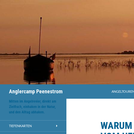
Anglercamp Peenestrom
ANGELTOUREN
Mitten im Angelrevier, direkt am
Zielfisch, einhaken in der Natur,
und den Alltag abhaken.
WARUM 
TIEFENKARTEN