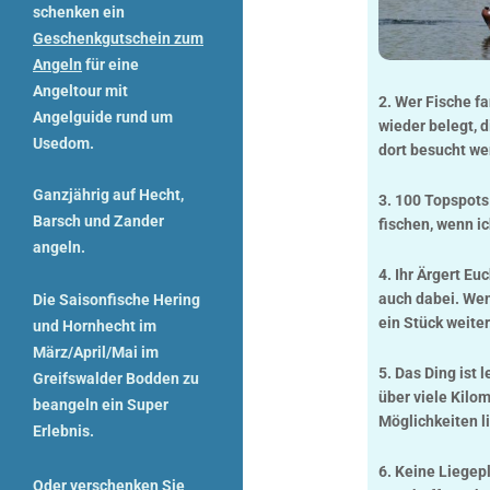
schenken ein
Geschenkgutschein zum
Angeln
für eine
Angeltour mit
2. Wer Fische f
Angelguide rund um
wieder belegt, 
Usedom.
dort besucht we
Ganzjährig auf Hecht,
3. 100 Topspots
Barsch und Zander
fischen, wenn i
angeln.
4. Ihr Ärgert Eu
auch dabei. Wenn
Die Saisonfische Hering
ein Stück weiter
und Hornhecht im
März/April/Mai im
5. Das Ding ist 
Greifswalder Bodden zu
über viele Kilo
beangeln ein Super
Möglichkeiten 
Erlebnis.
6. Keine Liegepl
Oder verschenken Sie