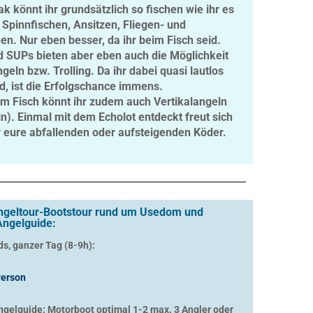
k könnt ihr grundsätzlich so fischen wie ihr es
 Spinnfischen, Ansitzen, Fliegen- und
en. Nur eben besser, da ihr beim Fisch seid.
d SUPs bieten aber eben auch die Möglichkeit
eln bzw. Trolling. Da ihr dabei quasi lautlos
d, ist die Erfolgschance immens.
em Fisch könnt ihr zudem auch Vertikalangeln
). Einmal mit dem Echolot entdeckt freut sich
r eure abfallenden oder aufsteigenden Köder.
Angeltour-Bootstour rund um Usedom und
Angelguide:
ds, ganzer Tag (8-9h):
erson
ngelguide: Motorboot optimal 1-2 max. 3 Angler oder