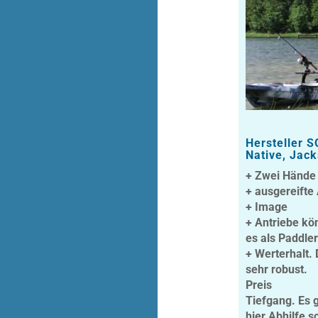
Hersteller S
Native, Jack
+ Zwei Hände 
+ ausgereifte
+ Image
+ Antriebe kö
es als Paddler
+ Werterhalt.
sehr robust.
Preis
Tiefgang. Es g
hier Abhilfe s