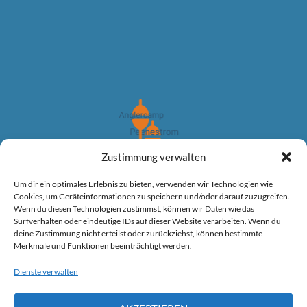
Zustimmung verwalten
Winter angeln am Peenestrom auf groß Hecht
Um dir ein optimales Erlebnis zu bieten, verwenden wir Technologien wie
Cookies, um Geräteinformationen zu speichern und/oder darauf zuzugreifen.
Wenn du diesen Technologien zustimmst, können wir Daten wie das
Surfverhalten oder eindeutige IDs auf dieser Website verarbeiten. Wenn du
deine Zustimmung nicht erteilst oder zurückziehst, können bestimmte
Angeltour auf große Winter Hechte
Merkmale und Funktionen beeinträchtigt werden.
Dienste verwalten
Planen Sie Ihre Angeltour.