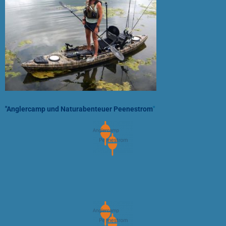
"Anglercamp und Naturabenteuer Peenestrom
"