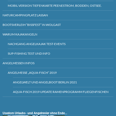
MOBIL VERSION TIEFENKARTE PEENESTROM, BODDEN, OSTSEE.
NATURCAMPINGPLATZ LASSAN
BOOTSVERLEIH “BISSFEST” IN WOLGAST
WARUM KAJAKANGELN
NACHGANG ANGELKAJAK TEST-EVENTS
SUP-FISHING TEST UND INFO
ANGELMESSEN INFOS
ANGELMESSE „AQUA-FISCH“ 2019
ANGELWELT UND ANGELBOOT BERLIN 2021
AQUA-FISCH 2019 UPDATE RAMENPROGRAMM FLIEGENFISCHEN
Usedom Urlaubs- und Angelrevier ohne Ende...