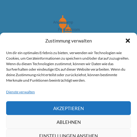
Zustimmung verwalten
Winter angeln am Peenestrom auf groß Hecht
Um dir ein optimales Erlebnis zu bieten, verwenden wir Technologien wie
Cookies, um Geräteinformationen zu speichern und/oder darauf zuzugreifen.
Wenn du diesen Technologien zustimmst, können wir Daten wie das
Surfverhalten oder eindeutige IDs auf dieser Website verarbeiten. Wenn du
deine Zustimmung nicht erteilst oder zurückziehst, können bestimmte
Angeltour auf große Winter Hechte
Merkmale und Funktionen beeinträchtigt werden.
Dienste verwalten
Planen Sie Ihre Angeltour.
AKZEPTIEREN
Jetzt anfragen:
0157.33907003
ABLEHNEN
EINSTELLUNGEN ANSEHEN